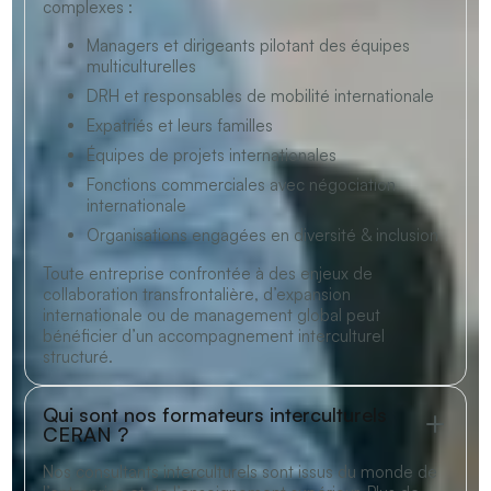
complexes :
Managers et dirigeants pilotant des équipes
multiculturelles
DRH et responsables de mobilité internationale
Expatriés et leurs familles
Équipes de projets internationales
Fonctions commerciales avec négociation
internationale
Organisations engagées en diversité & inclusion
Toute entreprise confrontée à des enjeux de
collaboration transfrontalière, d’expansion
internationale ou de management global peut
bénéficier d’un accompagnement interculturel
structuré.
Qui sont nos formateurs interculturels
CERAN ?
Nos consultants interculturels sont issus du monde de