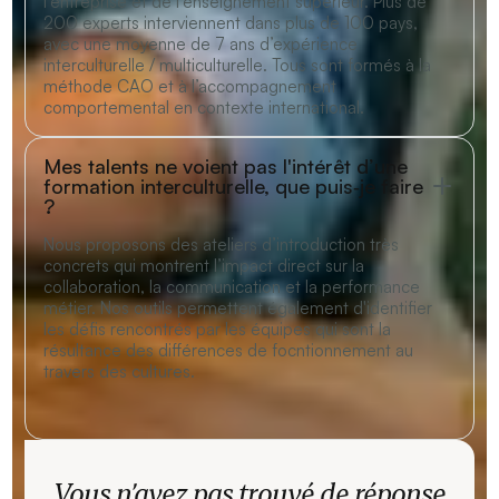
l’entreprise et de l’enseignement supérieur. Plus de
200 experts interviennent dans plus de 100 pays,
avec une moyenne de 7 ans d’expérience
interculturelle / multiculturelle. Tous sont formés à la
méthode CAO et à l’accompagnement
comportemental en contexte international.
Mes talents ne voient pas l'intérêt d’une
formation interculturelle, que puis‑je faire
?
Nous proposons des ateliers d’introduction très
concrets qui montrent l’impact direct sur la
collaboration, la communication et la performance
métier. Nos outils permettent également d'identifier
les défis rencontrés par les équipes qui sont la
résultance des différences de focntionnement au
travers des cultures.
Vous n’avez pas trouvé de réponse