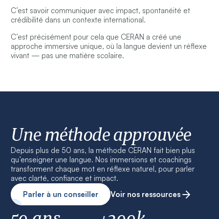
C’est savoir communiquer avec impact, spontanéité et
crédibilité dans un contexte international.
C’est précisément pour cela que CERAN a créé une
approche immersive unique, où la langue devient un réflexe
vivant — pas une matière scolaire.
Une méthode approuvée
Depuis plus de 50 ans, la méthode CERAN fait bien plus
qu’enseigner une langue. Nos immersions et coachings
transforment chaque mot en réflexe naturel, pour parler
avec clarté, confiance et impact.
Parler à un conseiller
Voir nos ressources
50 ans
+200k