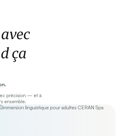
 avec
nd ça
on.
ec précision — et à
rs ensemble.