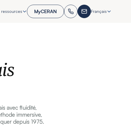
MyCERAN
 ressources
Français
is
 avec fluidité,
méthode immersive,
quer depuis 1975.