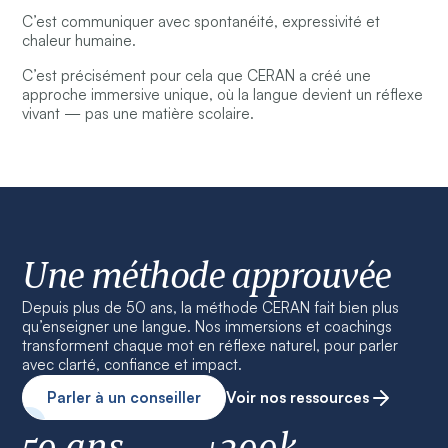
C’est communiquer avec spontanéité, expressivité et
chaleur humaine.
C’est précisément pour cela que CERAN a créé une
approche immersive unique, où la langue devient un réflexe
vivant — pas une matière scolaire.
Une méthode approuvée
Depuis plus de 50 ans, la méthode CERAN fait bien plus
qu’enseigner une langue. Nos immersions et coachings
transforment chaque mot en réflexe naturel, pour parler
avec clarté, confiance et impact.
Parler à un conseiller
Voir nos ressources
50 ans
+200k