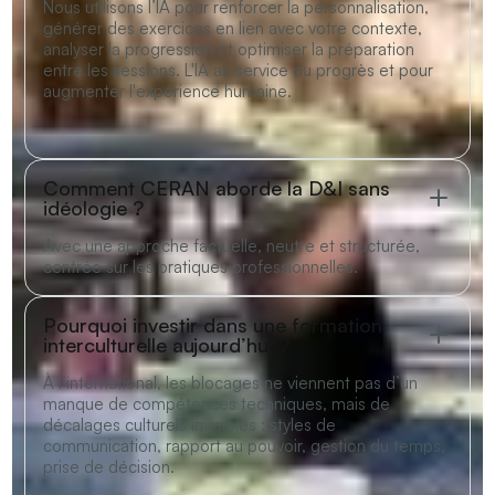
Nous utilisons l’IA pour renforcer la personnalisation,
générer des exercices en lien avec votre contexte,
analyser la progression et optimiser la préparation
entre les sessions. L'IA au service du progrès et pour
augmenter l'expérience humaine.
Comment CERAN aborde la D&I sans
idéologie ?
Avec une approche factuelle, neutre et structurée,
centrée sur les pratiques professionnelles.
Pourquoi investir dans une formation
interculturelle aujourd’hui ?
À l’international, les blocages ne viennent pas d’un
manque de compétences techniques, mais de
décalages culturels invisibles : styles de
communication, rapport au pouvoir, gestion du temps,
prise de décision.