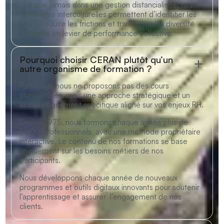
Plus que jamais dans une gestion distancialisée, nos
formations interculturelles permettent d’identifier les
freins, réduire les frictions et transformer la diversité
culturelle en levier de performance collective.
Pourquoi choisir CERAN plutôt qu’un
autre organisme de formation ?
Parce que nous ne proposons pas des cours
standardisés, mais une approche stratégique et un
accompagnement spécifique aligné sur vos enjeux RH.
Depuis 1975, nous formons chaque année plus de
5000 professionnels avec une méthode propriétaire
interactive. Le contenu de nos formations se base
uniquement sur les besoins métiers de nos
participants.
Nous développons chaque année de nouveaux
programmes et outils digitaux innovants pour soutenir
l’apprentissage et assurer l’engagement de nos
clients.