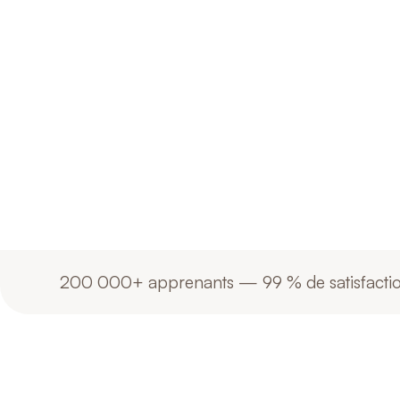
Communic
each ot
200 000+ apprenants — 99 % de satisfaction 