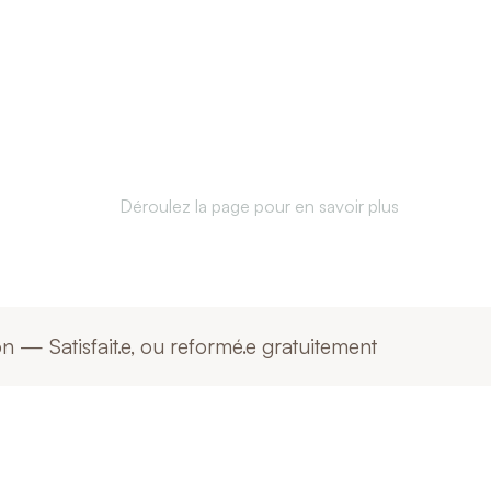
ate better. Unde
her. Anywhere in t
Déroulez la page pour en savoir plus
— Satisfait.e, ou reformé.e gratuitement