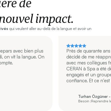
ère de
nouvel impact.
tivés
qui veulent aller au-delà de la langue et avoir un
repars avec bien plus
Près de quarante ans 
, on vit la langue. On
décidé de me réappro
compte.
avec mes collègues f
CERAN à Spa a été dé
engagés et un groupe b
confiance. Et ce n’est
Turhan Özgüner -
Besoin :
Reprendre l