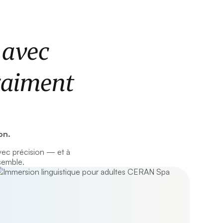
 avec
raiment
on.
ec précision — et à
semble.