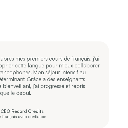
après mes premiers cours de français, j’ai
J
prier cette langue pour mieux collaborer
m
rancophones. Mon séjour intensif au
s
terminant. Grâce à des enseignants
e
ienveillant, j’ai progressé et repris
d
 que le début.
a
 CEO Record Credits
e français avec confiance